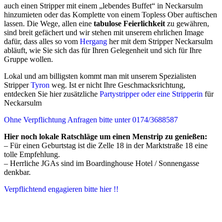
auch einen Stripper mit einem „lebendes Buffet“ in Neckarsulm
hinzumieten oder das Komplette von einem Topless Ober auftischen
lassen. Die Wege, allen eine
tabulose Feierlichkeit
zu gewähren,
sind breit gefächert und wir stehen mit unserem ehrlichen Image
dafür, dass alles so vom
Hergang
her mit dem Stripper Neckarsulm
abläuft, wie Sie sich das für Ihren Gelegenheit und sich für Ihre
Gruppe wollen.
Lokal und am billigsten kommt man mit unserem Spezialisten
Stripper
Tyron
weg. Ist er nicht Ihre Geschmacksrichtung,
entdecken Sie hier zusätzliche
Partystripper oder eine Stripperin
für
Neckarsulm
Ohne Verpflichtung Anfragen bitte unter 0174/3688587
Hier noch lokale Ratschläge um einen Menstrip zu genießen:
– Für einen Geburtstag ist die Zelle 18 in der
Marktstraße 18
eine
tolle Empfehlung.
– Herrliche JGAs sind im Boardinghouse Hotel /
Sonnengasse
denkbar.
Verpflichtend engagieren bitte hier !!