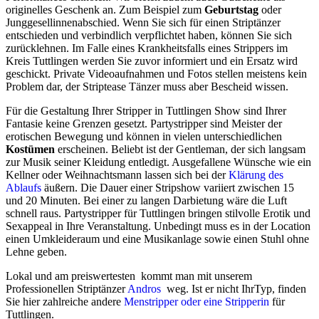
originelles Geschenk an. Zum Beispiel zum
Geburtstag
oder
Junggesellinnenabschied. Wenn Sie sich für einen Striptänzer
entschieden und verbindlich verpflichtet haben, können Sie sich
zurücklehnen. Im Falle eines Krankheitsfalls eines Strippers im
Kreis Tuttlingen werden Sie zuvor informiert und ein Ersatz wird
geschickt. Private Videoaufnahmen und Fotos stellen meistens kein
Problem dar, der Striptease Tänzer muss aber Bescheid wissen.
Für die Gestaltung Ihrer Stripper in Tuttlingen Show sind Ihrer
Fantasie keine Grenzen gesetzt. Partystripper sind Meister der
erotischen Bewegung und können in vielen unterschiedlichen
Kostümen
erscheinen. Beliebt ist der Gentleman, der sich langsam
zur Musik seiner Kleidung entledigt. Ausgefallene Wünsche wie ein
Kellner oder Weihnachtsmann lassen sich bei der
Klärung des
Ablaufs
äußern. Die Dauer einer Stripshow variiert zwischen 15
und 20 Minuten. Bei einer zu langen Darbietung wäre die Luft
schnell raus. Partystripper für Tuttlingen bringen stilvolle Erotik und
Sexappeal in Ihre Veranstaltung. Unbedingt muss es in der Location
einen Umkleideraum und eine Musikanlage sowie einen Stuhl ohne
Lehne geben.
Lokal und am preiswertesten kommt man mit unserem
Professionellen Striptänzer
Andros
weg. Ist er nicht IhrTyp, finden
Sie hier zahlreiche andere
Menstripper oder eine Stripperin
für
Tuttlingen.