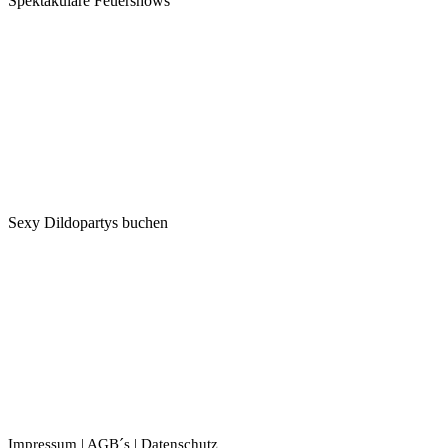
Spektakuläre Feuershows
Sexy Dildopartys buchen
Impressum
|
AGB´s
|
Datenschutz