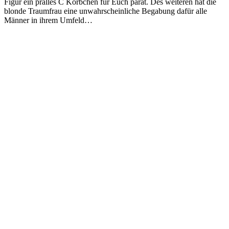
Figur ein pralles C Körbchen für Euch parat. Des weiteren hat die
blonde Traumfrau eine unwahrscheinliche Begabung dafür alle
Männer in ihrem Umfeld…